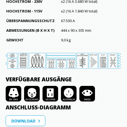
HOCHSTROM - 230V
x2 (16 A 3.680 W total)
HOCHSTROM - 115V
x2 (16 A 1.840 W total)
ÜBERSPANNUNGSSCHUTZ
67.500 A
ABMESSUNGEN (B X H X T)
444 x 90 x 305 mm
GEWICHT
9,0 kg
VERFÜGBARE AUSGÄNGE
ANSCHLUSS-DIAGRAMM
DOWNLOAD