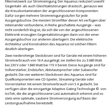
Filternetzwerk zur Stromreinigung. Der Aquarius reduziert sowohl
Gegentakt- als auch Gleichtaktstörungen drastisch, genauso wie
die Kreuzkontamination der angeschlossenen Komponenten.
Dafür sorgen mehrere Stromreinigungsstufen für jede
Ausgangsbuchse. Die meisten Stromfilter dieser Art verfügen über
miteinander verbundene, in Reihe geschaltete Ausgänge – was
nicht sonderlich klug ist, da sich die von der angeschlossenen
Elektronik erzeugten Gegentaktstörungen dann von der einer
Ausgangsbuchse zur anderen überlagern. Die elektrische
Architektur und Konstruktion des Aquarius ist solchen Filtern
deutlich überlegen.
Zwei niederohmige Steckdosen sind für Geräte mit einem höheren
Stromverbrauch von 16 A ausgelegt; sie stellen bis zu 3.680 Watt
bei 230 V oder 1.840 Watt bei 115 V bereit. Diese Ausgänge sind für
Vollverstärker, Endstufen, Aktivlautsprecher oder Subwoofer
gedacht. Die vier weiteren Steckdosen des Aquarius sind für
Quellkomponenten wie CD-Spieler, Streaming-Geräte oder
Vorverstärker mit einem Stromverbrauch von 5 A gedacht. Sie
verfügen über die einzigartige Adaptive Gating Technologie © von
IsoTek, die die angeschlossene Last automatisch erkennt und so
stets eine optimale, saubere Stromversorgung auf Basis der
Leistungsaufnahme bereitstellt.