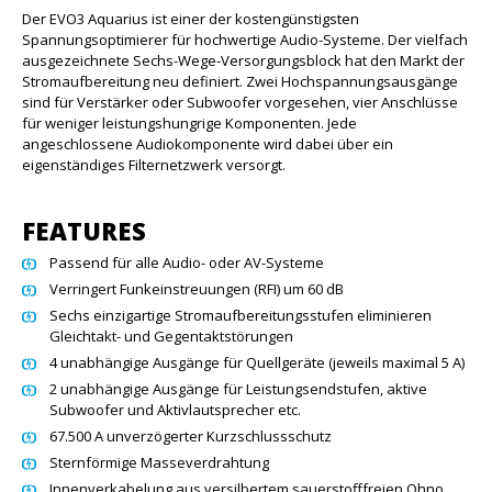
Der EVO3 Aquarius ist einer der kostengünstigsten
Spannungsoptimierer für hochwertige Audio-Systeme. Der vielfach
ausgezeichnete Sechs-Wege-Versorgungsblock hat den Markt der
Stromaufbereitung neu definiert. Zwei Hochspannungsausgänge
sind für Verstärker oder Subwoofer vorgesehen, vier Anschlüsse
für weniger leistungshungrige Komponenten. Jede
angeschlossene Audiokomponente wird dabei über ein
eigenständiges Filternetzwerk versorgt.
FEATURES
Passend für alle Audio- oder AV-Systeme
Verringert Funkeinstreuungen (RFI) um 60 dB
Sechs einzigartige Stromaufbereitungsstufen eliminieren
Gleichtakt- und Gegentaktstörungen
4 unabhängige Ausgänge für Quellgeräte (jeweils maximal 5 A)
2 unabhängige Ausgänge für Leistungsendstufen, aktive
Subwoofer und Aktivlautsprecher etc.
67.500 A unverzögerter Kurzschlussschutz
Sternförmige Masseverdrahtung
Innenverkabelung aus versilbertem sauerstofffreien Ohno