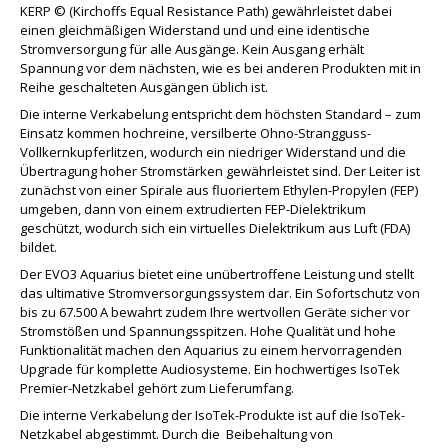
KERP © (Kirchoffs Equal Resistance Path) gewährleistet dabei
einen gleichmäßigen Widerstand und und eine identische
Stromversorgung für alle Ausgänge. Kein Ausgang erhält
Spannung vor dem nächsten, wie es bei anderen Produkten mit in
Reihe geschalteten Ausgängen üblich ist.
Die interne Verkabelung entspricht dem höchsten Standard – zum
Einsatz kommen hochreine, versilberte Ohno-Strangguss-
Vollkernkupferlitzen, wodurch ein niedriger Widerstand und die
Übertragung hoher Stromstärken gewährleistet sind. Der Leiter ist
zunächst von einer Spirale aus fluoriertem Ethylen-Propylen (FEP)
umgeben, dann von einem extrudierten FEP-Dielektrikum
geschützt, wodurch sich ein virtuelles Dielektrikum aus Luft (FDA)
bildet.
Der EVO3 Aquarius bietet eine unübertroffene Leistung und stellt
das ultimative Stromversorgungssystem dar. Ein Sofortschutz von
bis zu 67.500 A bewahrt zudem Ihre wertvollen Geräte sicher vor
Stromstößen und Spannungsspitzen. Hohe Qualität und hohe
Funktionalität machen den Aquarius zu einem hervorragenden
Upgrade für komplette Audiosysteme. Ein hochwertiges IsoTek
Premier-Netzkabel gehört zum Lieferumfang.
Die interne Verkabelung der IsoTek-Produkte ist auf die IsoTek-
Netzkabel abgestimmt. Durch die Beibehaltung von