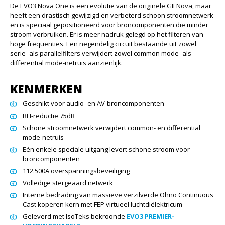
De EVO3 Nova One is een evolutie van de originele GII Nova, maar
heeft een drastisch gewijzigd en verbeterd schoon stroomnetwerk
en is speciaal gepositioneerd voor broncomponenten die minder
stroom verbruiken. Er is meer nadruk gelegd op het filteren van
hoge frequenties. Een negendelig circuit bestaande uit zowel
serie- als parallelfilters verwijdert zowel common mode- als
differential mode-netruis aanzienlijk.
KENMERKEN
Geschikt voor audio- en AV-broncomponenten
RFI-reductie 75dB
Schone stroomnetwerk verwijdert common- en differential
mode-netruis
Eén enkele speciale uitgang levert schone stroom voor
broncomponenten
112.500A overspanningsbeveiliging
Volledige stergeaard netwerk
Interne bedrading van massieve verzilverde Ohno Continuous
Cast koperen kern met FEP virtueel luchtdiëlektricum
Geleverd met IsoTeks bekroonde
EVO3 PREMIER-