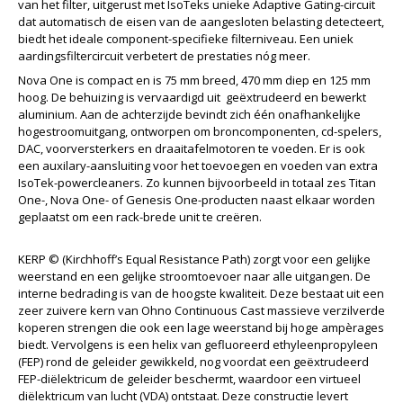
van het filter, uitgerust met IsoTeks unieke Adaptive Gating-circuit
dat automatisch de eisen van de aangesloten belasting detecteert,
biedt het ideale component-specifieke filterniveau. Een uniek
aardingsfiltercircuit verbetert de prestaties nóg meer.
Nova One is compact en is 75 mm breed, 470 mm diep en 125 mm
hoog. De behuizing is vervaardigd uit geëxtrudeerd en bewerkt
aluminium. Aan de achterzijde bevindt zich één onafhankelijke
hogestroomuitgang, ontworpen om broncomponenten, cd-spelers,
DAC, voorversterkers en draaitafelmotoren te voeden. Er is ook
een auxilary-aansluiting voor het toevoegen en voeden van extra
IsoTek-powercleaners. Zo kunnen bijvoorbeeld in totaal zes Titan
One-, Nova One- of Genesis One-producten naast elkaar worden
geplaatst om een rack-brede unit te creëren.
KERP © (Kirchhoff’s Equal Resistance Path) zorgt voor een gelijke
weerstand en een gelijke stroomtoevoer naar alle uitgangen. De
interne bedrading is van de hoogste kwaliteit. Deze bestaat uit een
zeer zuivere kern van Ohno Continuous Cast massieve verzilverde
koperen strengen die ook een lage weerstand bij hoge ampèrages
biedt. Vervolgens is een helix van gefluoreerd ethyleenpropyleen
(FEP) rond de geleider gewikkeld, nog voordat een geëxtrudeerd
FEP-diëlektricum de geleider beschermt, waardoor een virtueel
diëlektricum van lucht (VDA) ontstaat. Deze constructie levert