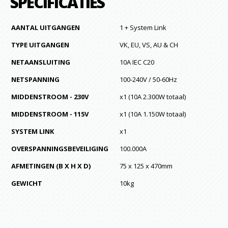
SPECIFICATIES
AANTAL UITGANGEN
1 + System Link
TYPE UITGANGEN
VK, EU, VS, AU & CH
NETAANSLUITING
10A IEC C20
NETSPANNING
100-240V / 50-60Hz
MIDDENSTROOM - 230V
x1 (10A 2.300W totaal)
MIDDENSTROOM - 115V
x1 (10A 1.150W totaal)
SYSTEM LINK
x1
OVERSPANNINGSBEVEILIGING
100.000A
AFMETINGEN (B X H X D)
75 x 125 x 470mm
GEWICHT
10kg