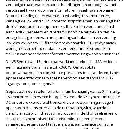
verzadigd raakt, wat mechanische trillingen en onnodige warmte
veroorzaakt, waardoor transformatoren fysiek gaan brommen.
Door microtrillingen en warmteontwikkeling te verminderen,
verlaagt de V5 Syncro Uni onderhoudsproblemen en verlengt het
de levensduur van componenten. Bovendien wordt het geluid
aanzienlijk verbeterd en directer: u hoort de muziek en niet de
onregelmatigheden van netspanningsonbalans en vervorming.
IsoTek’s V5 Syncro DC-filter dempt dynamiek NIET! De dynamiek
wordt juist verbeterd omdat de versterker meer stroom kan
trekken wanneer de transformatorverzadiging wordt verminderd.
De V5 Syncro Uni 16-printplaat werkt moeiteloos bij 32A en biedt
een maximale transmissie tot 7.360 W. Om absolute
betrouwbaarheid en consistente prestaties te garanderen, is het
apparaat echter conservatief beperkt tot een standaard 16A-
ingang voor gebruiksgemak.
Geplaatst in een stalen en aluminium behuizing van 250 mm lang,
150 mm breed en 85 mm hoog, integreert de V5 Syncro Uni unieke
DC-onderdrukkende elektronica die de netspanningsinusgolf
opnieuw in balans brengt op de nulspanningslijn, waardoor
transformatorbrom drastisch wordt verminderd of geëlimineerd.
Het circuit synchroniseert de netvoeding om een perfect
symmetrische sinusgolf te leveren, wat aanzienlijke sonische