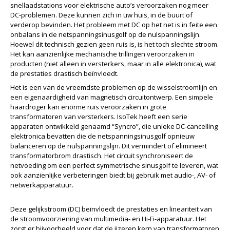
snellaadstations voor elektrische auto’s veroorzaken nog meer
DC-problemen. Deze kunnen zich in uw huis, in de buurt of
verderop bevinden. Het probleem met DC op het net is in feite een
onbalans in de netspanningsinusgolf op de nulspanningslijn.
Hoewel dit technisch gezien geen ruis is, is het toch slechte stroom.
Het kan aanzienlijke mechanische trillingen veroorzaken in
producten (niet alleen in versterkers, maar in alle elektronica), wat
de prestaties drastisch beïnvloedt.
Het is een van de vreemdste problemen op de wisselstroomlijn en
een eigenaardigheid van magnetisch circuitontwerp. Een simpele
haardroger kan enorme ruis veroorzaken in grote
transformatoren van versterkers. IsoTek heeft een serie
apparaten ontwikkeld genaamd “Syncro”, die unieke DC-cancelling
elektronica bevatten die de netspanningsinusgolf opnieuw
balanceren op de nulspanningslijn. Dit vermindert of elimineert
transformatorbrom drastisch. Het circuit synchroniseert de
netvoeding om een perfect symmetrische sinusgolf te leveren, wat
ook aanzienlijke verbeteringen biedt bij gebruik met audio-, AV- of
netwerkapparatuur.
Deze gelijkstroom (DC) beïnvloedt de prestaties en lineariteit van
de stroomvoorziening van multimedia- en Hi-Fi-apparatuur. Het
zorgt er bijvoorbeeld voor dat de ijzeren kern van transformatoren