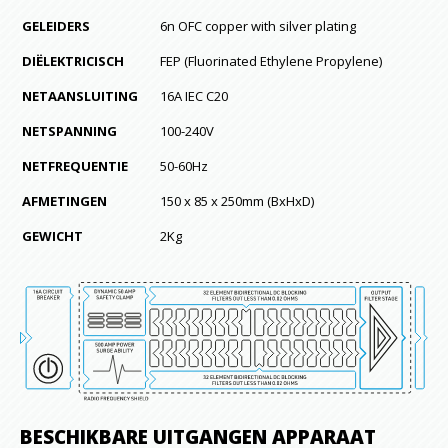
GELEIDERS
6n OFC copper with silver plating
DIËLEKTRICISCH
FEP (Fluorinated Ethylene Propylene)
NETAANSLUITING
16A IEC C20
NETSPANNING
100-240V
NETFREQUENTIE
50-60Hz
AFMETINGEN
150 x 85 x 250mm (BxHxD)
GEWICHT
2Kg
BESCHIKBARE UITGANGEN APPARAAT