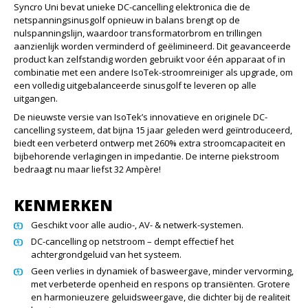
Syncro Uni bevat unieke DC-cancelling elektronica die de
netspanningsinusgolf opnieuw in balans brengt op de
nulspanningslijn, waardoor transformatorbrom en trillingen
aanzienlijk worden verminderd of geëlimineerd. Dit geavanceerde
product kan zelfstandig worden gebruikt voor één apparaat of in
combinatie met een andere IsoTek-stroomreiniger als upgrade, om
een volledig uitgebalanceerde sinusgolf te leveren op alle
uitgangen.
De nieuwste versie van IsoTek’s innovatieve en originele DC-
cancelling systeem, dat bijna 15 jaar geleden werd geïntroduceerd,
biedt een verbeterd ontwerp met 260% extra stroomcapaciteit en
bijbehorende verlagingen in impedantie. De interne piekstroom
bedraagt nu maar liefst 32 Ampère!
KENMERKEN
Geschikt voor alle audio-, AV- & netwerk-systemen.
DC-cancelling op netstroom – dempt effectief het
achtergrondgeluid van het systeem.
Geen verlies in dynamiek of basweergave, minder vervorming,
met verbeterde openheid en respons op transiënten. Grotere
en harmonieuzere geluidsweergave, die dichter bij de realiteit