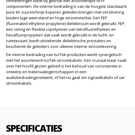
verbeteringen biedt bij gebruik met afzonderlijke Hi-Fi-
componenten. De interne bedrading is van de hoogste standaard:
pure 6n zuurstofvrije koperen geleiderstrengen met verzilvering
bieden lage weerstand en hoge stroomsterkte. Een FEP
(fluorinated ethylene propylene) diëlektricum wordt gebruikt. FEP,
een stevig en flexibel copolymeer van tetrafluorethyleen en
hexafluorpropyleen dat vaak wordt gebruikt in de lucht- en
ruimtevaart, biedt uitstekende diëlektrische prestaties en
beschermt de geleiders voor ultieme interne stroomlevering.
De interne bedrading van IsoTek-producten werkt synergetisch
met het assortiment IsoTek-stroomkabels. Een cruciaal maar vaak
over het hoofd gezien gebied is het behoud van consistentie in
ontwerp en materiaaleigenschappen in een
audiobedradingsnetwerk, of het nu gaat om signaalkabels of uw
stroomkabels.
SPECIFICATIES