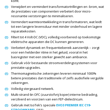
komt.
Verwijdert en vermindert transformatortrillingen en -brom, wat
de prestaties van componenten verbetert door micro-
resonantie verstoringen te minimaliseren.
Vermindert warmteontwikkeling in transformatoren, wat leidt
tot een langere levensduur met minder onderhoud en lagere
reparatiekosten.
Filtert tot 4 Volt-DC (VDC), volledig voorbereid op toekomstige
elektrische apparaten die DC kunnen genereren.
Verbetert dynamiek en frequentiebereik aanzienlijk – zorgt
voor een helderder ritme in het geluid, vooral in het
basregister met een sterker gewicht aan ambiance.
Gebruik vóór bestaande stroomverdelingssystemen voor
prestatie-upgrades.
Thermomagnetische zekeringen leveren minimaal 1000%
betere prestaties dan traditionele of zelfs audiofiele vergulde
zekeringen.
Volledig stergeaard netwerk.
Multi-strand 6n OFC (zuurstofvrij koper) interne bedrading,
verzilverd en voorzien van een FEP-diëlectricum.
Gebruik met IsoTek’s speciale
EVO3 PREMIER IEC C19-
STROOMKABEL
(16A).