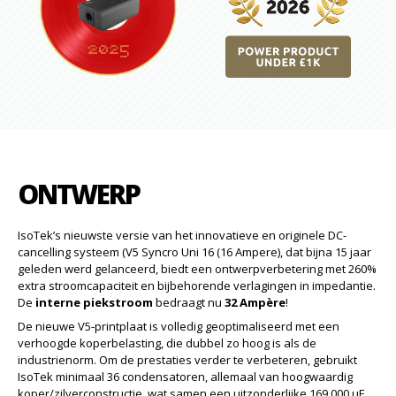
ONTWERP
IsoTek’s nieuwste versie van het innovatieve en originele DC-
cancelling systeem (V5 Syncro Uni 16 (16 Ampere), dat bijna 15 jaar
geleden werd gelanceerd, biedt een ontwerpverbetering met 260%
extra stroomcapaciteit en bijbehorende verlagingen in impedantie.
De
interne piekstroom
bedraagt nu
32 Ampère
!
De nieuwe V5-printplaat is volledig geoptimaliseerd met een
verhoogde koperbelasting, die dubbel zo hoog is als de
industrienorm. Om de prestaties verder te verbeteren, gebruikt
IsoTek minimaal 36 condensatoren, allemaal van hoogwaardig
koper/zilverconstructie, wat samen een uitzonderlijke 169.000 μF