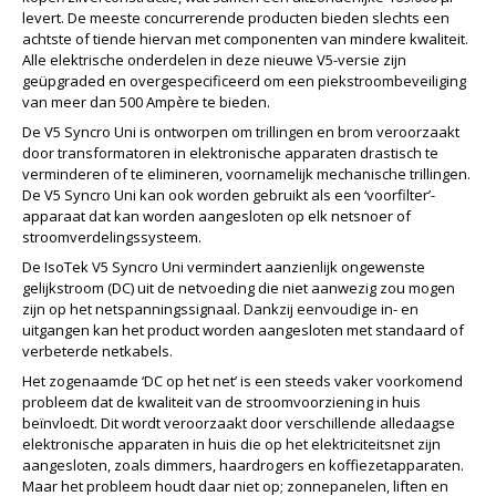
levert. De meeste concurrerende producten bieden slechts een
achtste of tiende hiervan met componenten van mindere kwaliteit.
Alle elektrische onderdelen in deze nieuwe V5-versie zijn
geüpgraded en overgespecificeerd om een piekstroombeveiliging
van meer dan 500 Ampère te bieden.
De V5 Syncro Uni is ontworpen om trillingen en brom veroorzaakt
door transformatoren in elektronische apparaten drastisch te
verminderen of te elimineren, voornamelijk mechanische trillingen.
De V5 Syncro Uni kan ook worden gebruikt als een ‘voorfilter’-
apparaat dat kan worden aangesloten op elk netsnoer of
stroomverdelingssysteem.
De IsoTek V5 Syncro Uni vermindert aanzienlijk ongewenste
gelijkstroom (DC) uit de netvoeding die niet aanwezig zou mogen
zijn op het netspanningssignaal. Dankzij eenvoudige in- en
uitgangen kan het product worden aangesloten met standaard of
verbeterde netkabels.
Het zogenaamde ‘DC op het net’ is een steeds vaker voorkomend
probleem dat de kwaliteit van de stroomvoorziening in huis
beïnvloedt. Dit wordt veroorzaakt door verschillende alledaagse
elektronische apparaten in huis die op het elektriciteitsnet zijn
aangesloten, zoals dimmers, haardrogers en koffiezetapparaten.
Maar het probleem houdt daar niet op; zonnepanelen, liften en